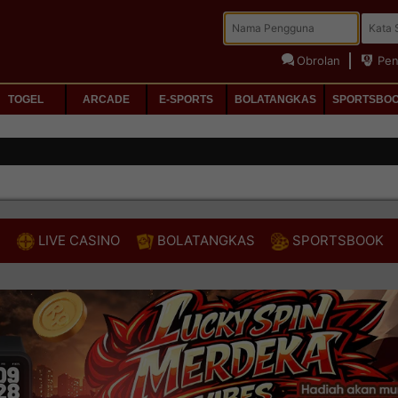
Obrolan
Pen
TOGEL
ARCADE
E-SPORTS
BOLATANGKAS
SPORTSBO
Hot Info : Kin
S
LIVE CASINO
BOLATANGKAS
SPORTSBOOK